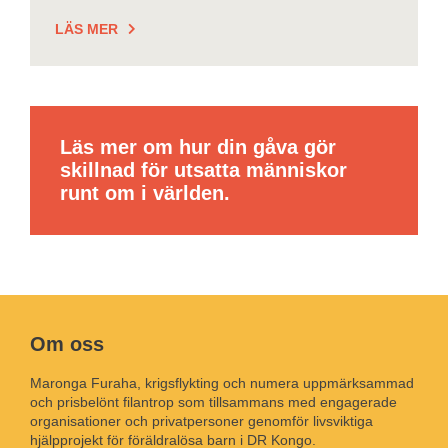
LÄS MER
Läs mer om hur din gåva gör
skillnad för utsatta människor
runt om i världen.
Om oss
Maronga Furaha, krigsflykting och numera uppmärksammad
och prisbelönt filantrop som tillsammans med engagerade
organisationer och privatpersoner genomför livsviktiga
hjälpprojekt för föräldralösa barn i DR Kongo.